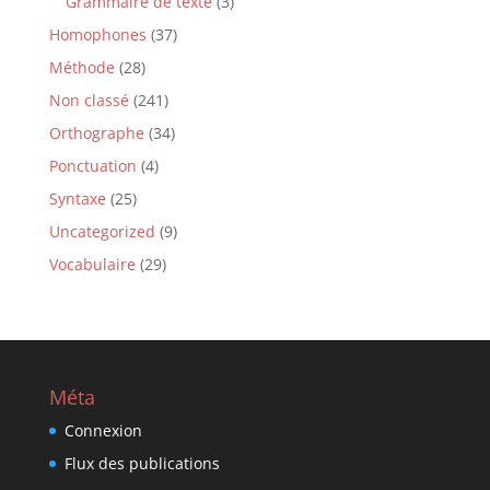
Grammaire de texte
(3)
Homophones
(37)
Méthode
(28)
Non classé
(241)
Orthographe
(34)
Ponctuation
(4)
Syntaxe
(25)
Uncategorized
(9)
Vocabulaire
(29)
Méta
Connexion
Flux des publications