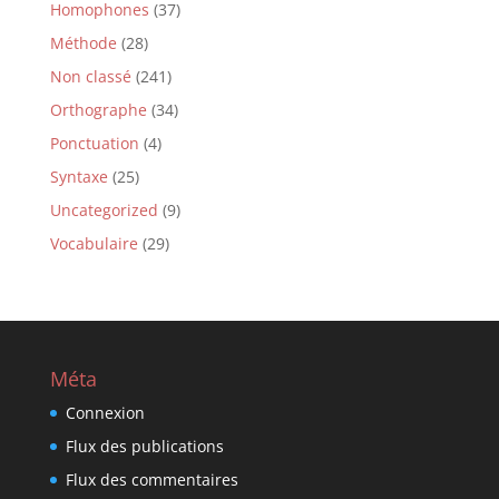
Homophones
(37)
Méthode
(28)
Non classé
(241)
Orthographe
(34)
Ponctuation
(4)
Syntaxe
(25)
Uncategorized
(9)
Vocabulaire
(29)
Méta
Connexion
Flux des publications
Flux des commentaires