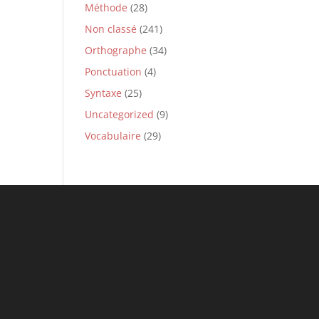
Méthode
(28)
Non classé
(241)
Orthographe
(34)
Ponctuation
(4)
Syntaxe
(25)
Uncategorized
(9)
Vocabulaire
(29)