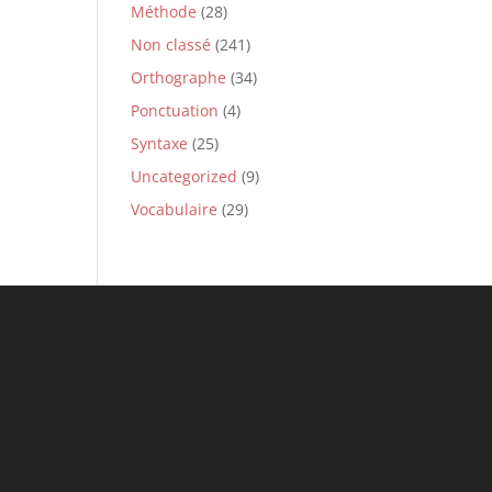
Méthode
(28)
Non classé
(241)
Orthographe
(34)
Ponctuation
(4)
Syntaxe
(25)
Uncategorized
(9)
Vocabulaire
(29)