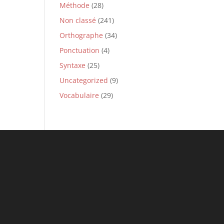
Méthode
(28)
Non classé
(241)
Orthographe
(34)
Ponctuation
(4)
Syntaxe
(25)
Uncategorized
(9)
Vocabulaire
(29)