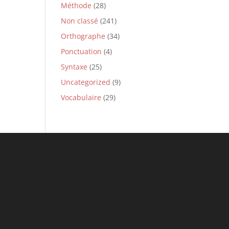
Méthode
(28)
Non classé
(241)
Orthographe
(34)
Ponctuation
(4)
Syntaxe
(25)
Uncategorized
(9)
Vocabulaire
(29)