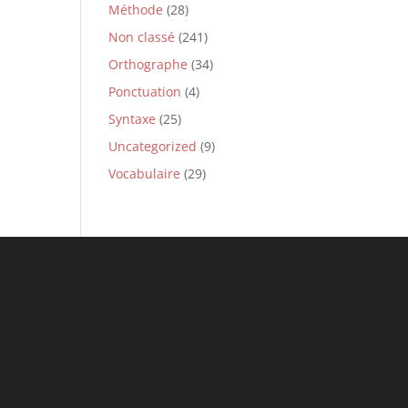
Méthode
(28)
Non classé
(241)
Orthographe
(34)
Ponctuation
(4)
Syntaxe
(25)
Uncategorized
(9)
Vocabulaire
(29)